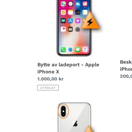
g
ladeport
Appl
-
iPho
:
Apple
X,
iPhone
Xs
X
&
11
Pro
Besk
Bytte av ladeport - Apple
iPhon
iPhone X
Vanli
200,
Vanlig
1.000,00 kr
pris
pris
UTSOLGT
Bytte
Bytte
av
av
hovedkamera
glass
-
bak