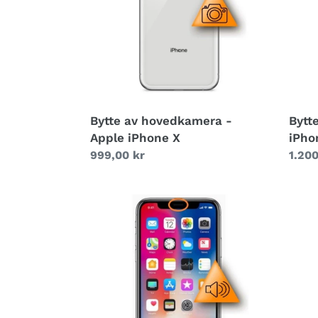
Apple
-
iPhone
Appl
X
iPho
X
Bytte av hovedkamera -
Bytt
Apple iPhone X
iPho
Vanlig
999,00 kr
Vanli
1.200
pris
pris
Bytte
Bytte
av
av
ørehøyttaler
fron
-
-
Apple
Appl
iPhone
iPho
X
X