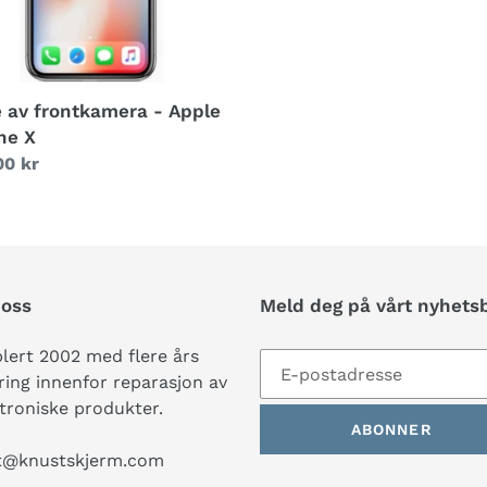
e av frontkamera - Apple
ne X
g
00 kr
oss
Meld deg på vårt nyhets
lert 2002 med flere års
ring innenfor reparasjon av
troniske produkter.
ABONNER
t@knustskjerm.com