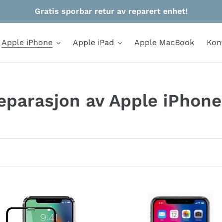
Gratis sporbar retur av reparert enhet!
Apple iPhone
Apple iPad
Apple MacBook
Kon
eparasjon av Apple iPhone
m
ttelsesglass
Bytte
av