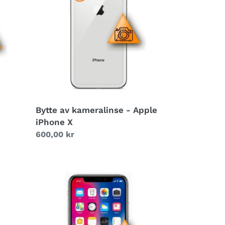
kameralinse
-
Apple
iPhone
X
Bytte av kameralinse - Apple
iPhone X
Vanlig
600,00 kr
pris
Bytte
av
hovedhøyttaler
-