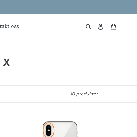
Søk
Logg på
Handlek
takt oss
 X
10 produkter
Bytte
av