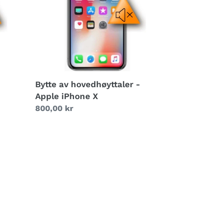
Apple
iPhone
X
Bytte av hovedhøyttaler -
Apple iPhone X
Vanlig
800,00 kr
pris