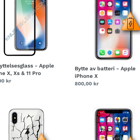
e
batteri
ne
-
Apple
iPhone
X
yttelsesglass - Apple
Bytte av batteri - Apple
e X, Xs & 11 Pro
iPhone X
g
00 kr
Vanlig
800,00 kr
pris
Bytte
av
skjerm
-