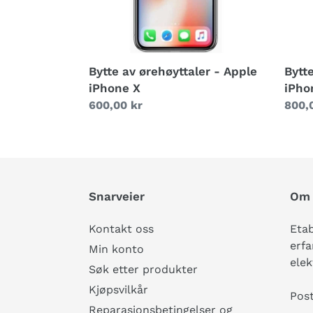
Bytte av ørehøyttaler - Apple
Bytt
iPhone X
iPho
Vanlig
600,00 kr
Vanli
800,
pris
pris
Snarveier
Om 
Kontakt oss
Etab
erfa
Min konto
elek
Søk etter produkter
Kjøpsvilkår
Pos
Reparasjonsbetingelser og