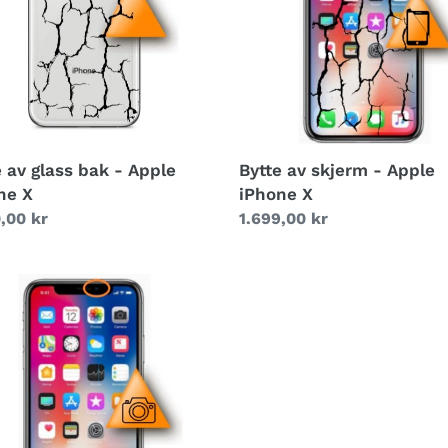
Apple
e
iPhone
ne
X
e av glass bak - Apple
Bytte av skjerm - Apple
ne X
iPhone X
g
,00 kr
Vanlig
1.699,00 kr
pris
tkamera
e
ne