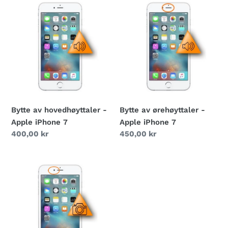
Bytte
Bytte
av
av
hovedhøyttaler
ørehøyttaler
-
-
Apple
Apple
iPhone
iPhone
7
7
Bytte av hovedhøyttaler -
Bytte av ørehøyttaler -
Apple iPhone 7
Apple iPhone 7
Vanlig
400,00 kr
Vanlig
450,00 kr
pris
pris
Bytte
av
frontkamera
-
Apple
iPhone