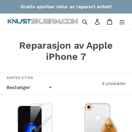
Gå
Gratis sporbar retur av reparert enhet!
videre
til
Søk
Logg på
Handlek
innholdet
S
Reparasjon av Apple
a
iPhone 7
m
l
SORTER ETTER
9 produkter
i
n
Beskyttelsesglass
Bytte
g
-
av
Apple
kameralinse
:
iPhone
-