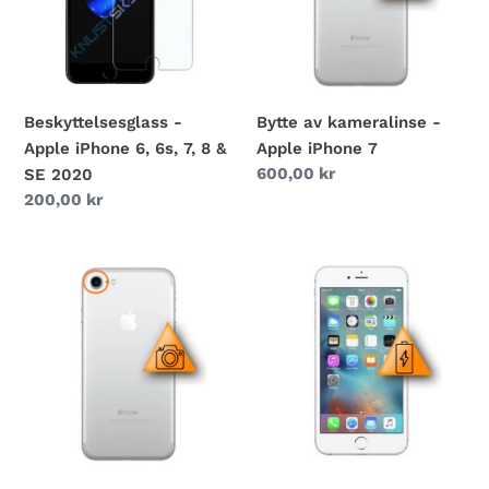
6,
Apple
6s,
iPhone
7,
7
8
&
Beskyttelsesglass -
Bytte av kameralinse -
SE
Apple iPhone 6, 6s, 7, 8 &
Apple iPhone 7
2020
Vanlig
600,00 kr
SE 2020
pris
Vanlig
200,00 kr
pris
Bytte
Bytte
av
av
hovedkamera
batteri
-
-
Apple
Apple
iPhone
iPhone
7
7