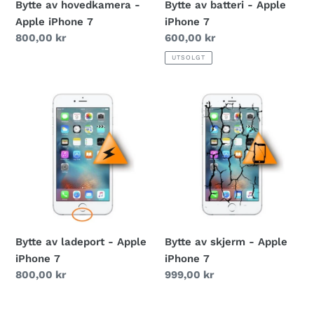
Bytte av hovedkamera -
Bytte av batteri - Apple
Apple iPhone 7
iPhone 7
Vanlig
800,00 kr
Vanlig
600,00 kr
pris
pris
UTSOLGT
Bytte
Bytte
av
av
ladeport
skjerm
-
-
Apple
Apple
iPhone
iPhone
7
7
Bytte av ladeport - Apple
Bytte av skjerm - Apple
iPhone 7
iPhone 7
Vanlig
800,00 kr
Vanlig
999,00 kr
pris
pris