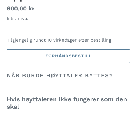
Vanlig
600,00 kr
pris
Inkl. mva.
Tilgjengelig rundt 10 virkedager etter bestilling.
FORHÅNDSBESTILL
Legger
NÅR BURDE HØYTTALER BYTTES?
til
produkter
i
handlekurven
Hvis høyttaleren ikke fungerer som den
skal