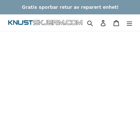
Gå
Gratis sporbar retur av reparert enhet!
videre
til
Søk
Logg på
Handlek
innholdet