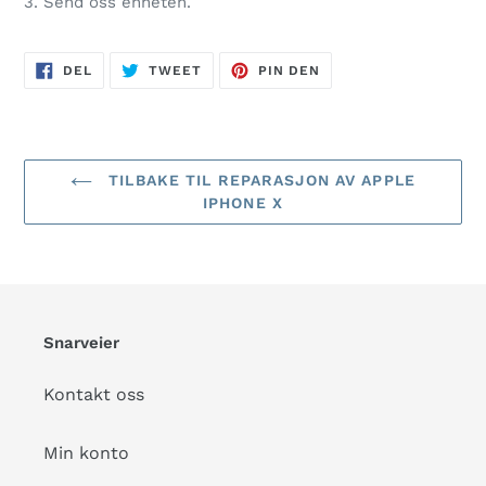
3. Send oss enheten.
DEL
TWEET
PIN
DEL
TWEET
PIN DEN
PÅ
PÅ
PÅ
FACEBOOK
TWITTER
PINTEREST
TILBAKE TIL REPARASJON AV APPLE
IPHONE X
Snarveier
Kontakt oss
Min konto