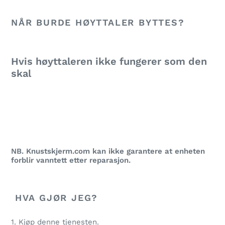
Legger
til
NÅR BURDE HØYTTALER BYTTES?
produkter
i
handlekurven
Hvis høyttaleren ikke fungerer som den
skal
NB. Knustskjerm.com kan ikke garantere at enheten
forblir vanntett etter reparasjon.
HVA GJØR JEG?
1. Kjøp denne tjenesten.