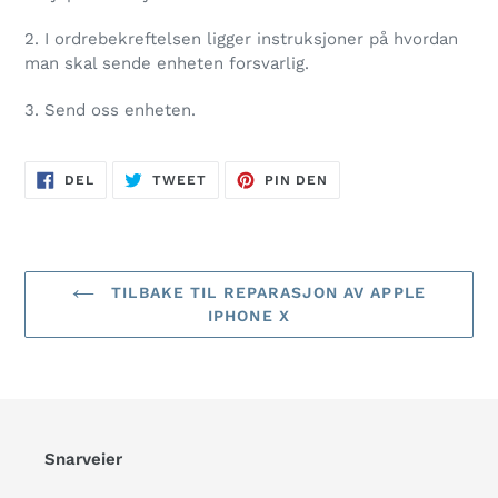
2. I ordrebekreftelsen ligger instruksjoner på hvordan
man skal sende enheten forsvarlig.
3. Send oss enheten.
DEL
TWEET
PIN
DEL
TWEET
PIN DEN
PÅ
PÅ
PÅ
FACEBOOK
TWITTER
PINTEREST
TILBAKE TIL REPARASJON AV APPLE
IPHONE X
Snarveier