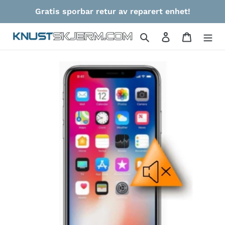
Gå
Gratis sporbar retur av reparert enhet!
videre
til
Søk
Logg på
Handlek
innholdet