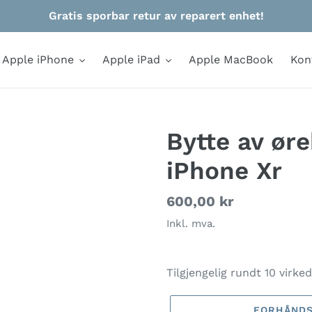
Gratis sporbar retur av reparert enhet!
Apple iPhone
Apple iPad
Apple MacBook
Kon
Bytte av øre
iPhone Xr
Vanlig
600,00 kr
pris
Inkl. mva.
Tilgjengelig rundt 10 virked
FORHÅNDS