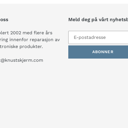
oss
Meld deg på vårt nyhets
lert 2002 med flere års
ring innenfor reparasjon av
troniske produkter.
ABONNER
t@knustskjerm.com