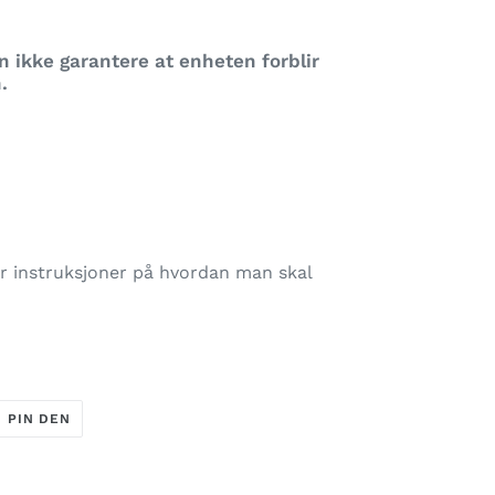
 ikke garantere at enheten forblir
n.
ger instruksjoner på hvordan man skal
T
PIN
PIN DEN
PÅ
ER
PINTEREST