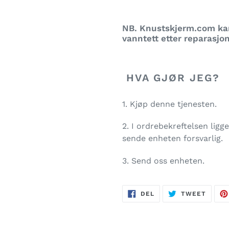
NB. Knustskjerm.com kan
vanntett etter reparasjo
HVA GJØR JEG?
1. Kjøp denne tjenesten.
2. I ordrebekreftelsen lig
sende enheten forsvarlig.
3. Send oss enheten.
DEL
TWEE
DEL
TWEET
PÅ
PÅ
FACEBOOK
TWITT