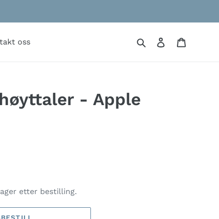
Søk
Logg på
Handlek
takt oss
høyttaler - Apple
ager etter bestilling.
BESTILL