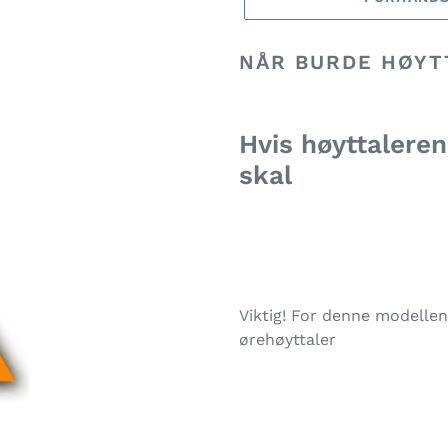
Legger
NÅR BURDE HØYT
til
produkter
i
handlekurven
Hvis høyttalere
skal
Viktig! For denne modellen 
ørehøyttaler