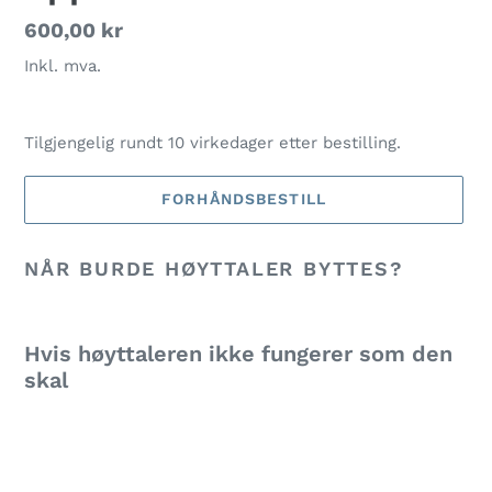
Vanlig
600,00 kr
pris
Inkl. mva.
Tilgjengelig rundt 10 virkedager etter bestilling.
FORHÅNDSBESTILL
Legger
NÅR BURDE HØYTTALER BYTTES?
til
produkter
i
handlekurven
Hvis høyttaleren ikke fungerer som den
skal