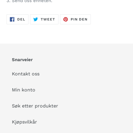
3. Send oss enheten.
DEL
TWEET
PIN
DEL
TWEET
PIN DEN
PÅ
PÅ
PÅ
FACEBOOK
TWITTER
PINTEREST
Snarveier
Kontakt oss
Min konto
Søk etter produkter
Kjøpsvilkår