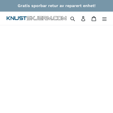
Gå
Gratis sporbar retur av reparert enhet!
videre
til
Søk
Logg på
Handlek
innholdet