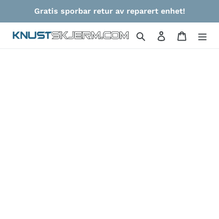
Gå
Gratis sporbar retur av reparert enhet!
videre
til
Søk
Logg på
Handlek
innholdet