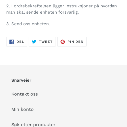
2. I ordrebekreftelsen ligger instruksjoner på hvordan
man skal sende enheten forsvarlig.
3. Send oss enheten.
DEL
TWEET
PIN
DEL
TWEET
PIN DEN
PÅ
PÅ
PÅ
FACEBOOK
TWITTER
PINTEREST
Snarveier
Kontakt oss
Min konto
Søk etter produkter