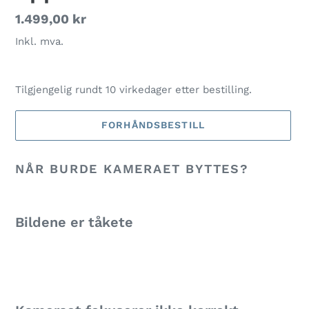
Vanlig
1.499,00 kr
pris
Inkl. mva.
Tilgjengelig rundt 10 virkedager etter bestilling.
FORHÅNDSBESTILL
Legger
NÅR BURDE KAMERAET BYTTES?
til
produkter
i
handlekurven
Bildene er tåkete