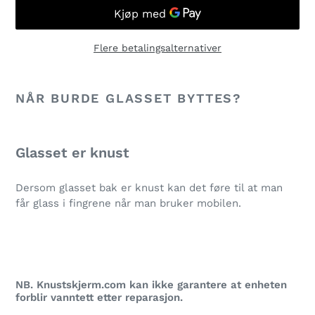
Flere betalingsalternativer
Legger
til
NÅR BURDE GLASSET BYTTES?
produkter
i
handlekurven
Glasset er knust
Dersom glasset bak er knust kan det føre til at man
får glass i fingrene når man bruker mobilen.
NB. Knustskjerm.com kan ikke garantere at enheten
forblir vanntett etter reparasjon.