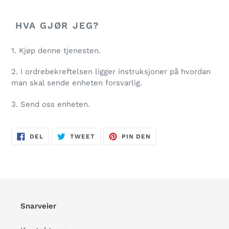
HVA GJØR JEG?
1. Kjøp denne tjenesten.
2. I ordrebekreftelsen ligger instruksjoner på hvordan
man skal sende enheten forsvarlig.
3. Send oss enheten.
DEL
TWEET
PIN
DEL
TWEET
PIN DEN
PÅ
PÅ
PÅ
FACEBOOK
TWITTER
PINTEREST
Snarveier