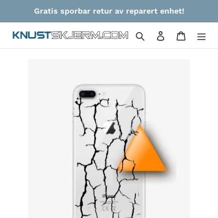
Gå
Gratis sporbar retur av reparert enhet!
videre
til
Søk
Logg på
Handlek
innholdet