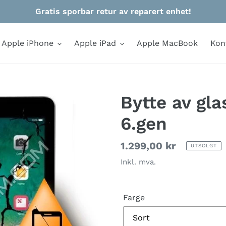
Gratis sporbar retur av reparert enhet!
Apple iPhone
Apple iPad
Apple MacBook
Kon
Bytte av gla
6.gen
Vanlig
1.299,00 kr
UTSOLGT
pris
Inkl. mva.
Farge