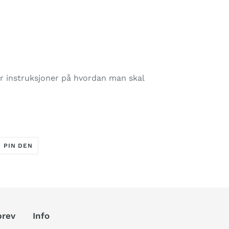
ger instruksjoner på hvordan man skal
T
PIN
PIN DEN
PÅ
ER
PINTEREST
brev
Info