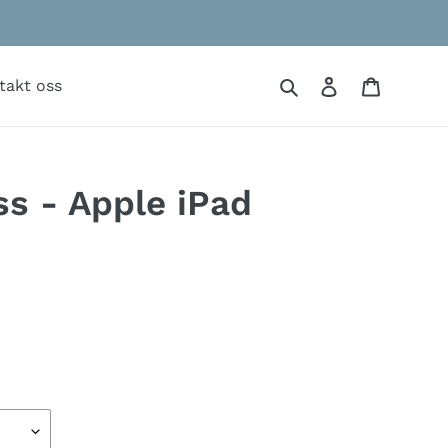
Søk
Logg på
Handlek
takt oss
ss - Apple iPad