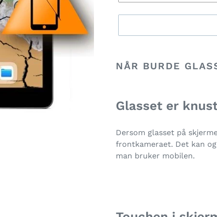
Legger
til
NÅR BURDE GLAS
produkter
i
handlekurven
Glasset er knus
Dersom glasset på skjermen
frontkameraet. Det kan og f
man bruker mobilen.
Touchen i skjer