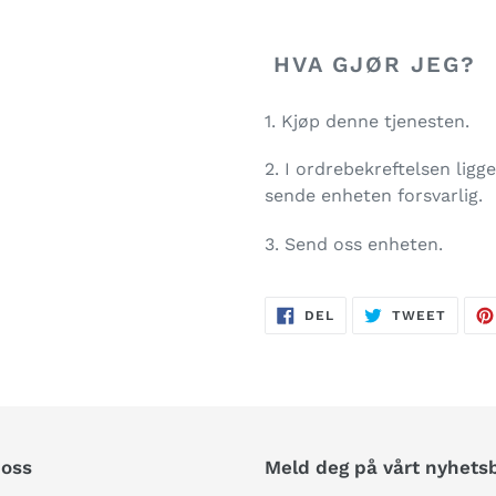
HVA GJØR JEG?
1. Kjøp denne tjenesten.
2. I ordrebekreftelsen lig
sende enheten forsvarlig.
3. Send oss enheten.
DEL
TWEE
DEL
TWEET
PÅ
PÅ
FACEBOOK
TWITT
oss
Meld deg på vårt nyhets