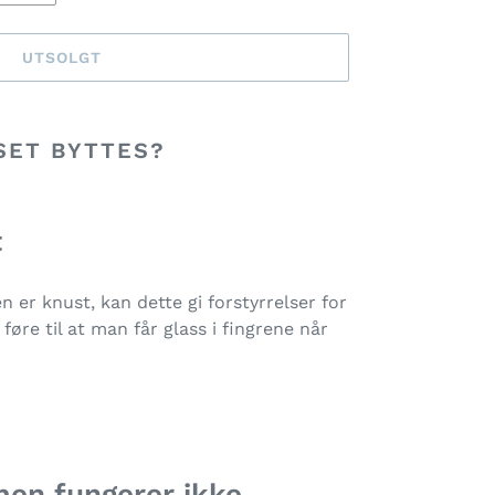
UTSOLGT
SET BYTTES?
t
 er knust, kan dette gi forstyrrelser for
øre til at man får glass i fingrene når
men fungerer ikke