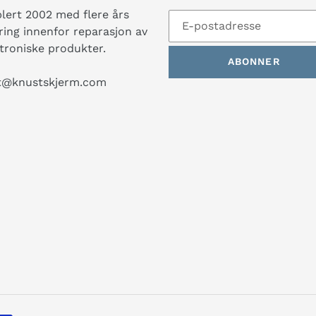
lert 2002 med flere års
ring innenfor reparasjon av
troniske produkter.
ABONNER
t@knustskjerm.com