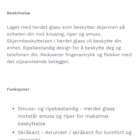
Legger
til
Beskrivelse
produkter
i
Laget med herdet glass som beskytter skjermen på
handlekurven
enheten din mot knusing, riper og smuss.
Skjermbeskyttelsen i herdet glass vil beskytte din
enhet. Ripebestandig design for å beskytte deg og
telefonen din. Reduserer fingeravtrykk og flekker med
det oljeavvisende belegget.
Funksjoner
Smuss- og ripebestandig - Herdet glass
motstår smuss og riper for maksimal
beskyttelse
Skråkant - Avrundet / skråkant for komfort og
utseende