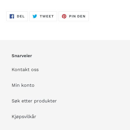
DEL
TWEET
PIN
DEL
TWEET
PIN DEN
PÅ
PÅ
PÅ
FACEBOOK
TWITTER
PINTEREST
Snarveier
Kontakt oss
Min konto
Søk etter produkter
Kjøpsvilkår