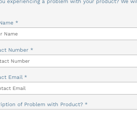
ou experiencing a problem with your product? We will
 Name
*
act Number
*
act Email
*
iption of Problem with Product?
*