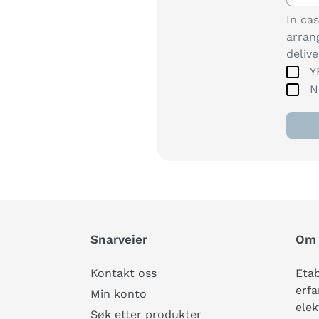
In ca
arran
deliv
Y
N
Snarveier
Om 
Kontakt oss
Etab
erfa
Min konto
elek
Søk etter produkter