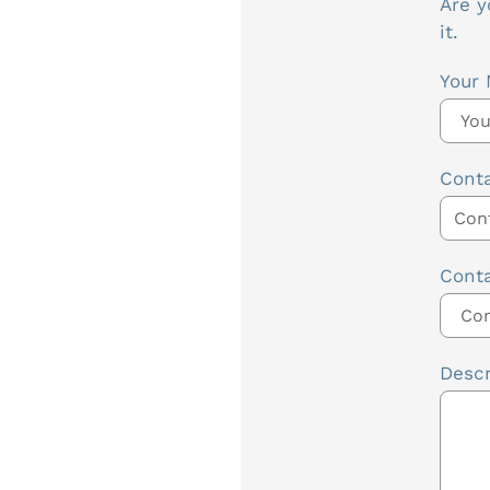
Are y
it.
Your
Cont
Cont
Descr