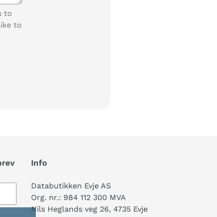
s to
ike to
brev
Info
Databutikken Evje AS
Org. nr.: 984 112 300 MVA
Nils Heglands veg 26, 4735 Evje