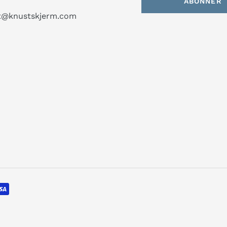
ABONNER
t@knustskjerm.com