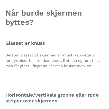
Legger
til
Når burde skjermen
produkter
i
byttes?
handlekurven
Glasset er knust
Dersom glasset på skjermen er knust, kan dette gi
forstyrrelser for frontkameraet. Det kan og føre til at
man får glass i fingrene når man bruker mobilen.
Horisontale/vertikale grønne eller røde
striper over skjermen