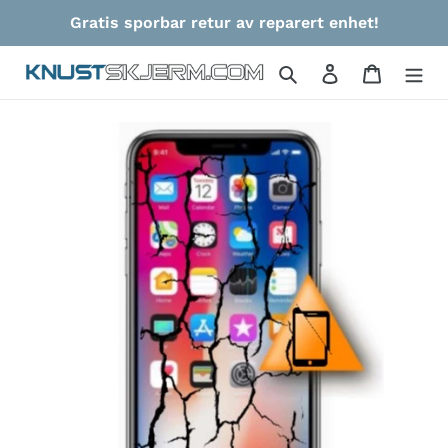
Gå
Gratis sporbar retur av reparert enhet!
videre
til
Søk
Logg på
Handlek
innholdet