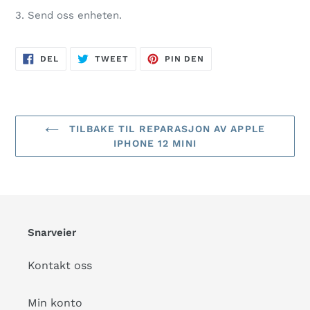
3. Send oss enheten.
DEL
TWEET
PIN
DEL
TWEET
PIN DEN
PÅ
PÅ
PÅ
FACEBOOK
TWITTER
PINTEREST
TILBAKE TIL REPARASJON AV APPLE
IPHONE 12 MINI
Snarveier
Kontakt oss
Min konto